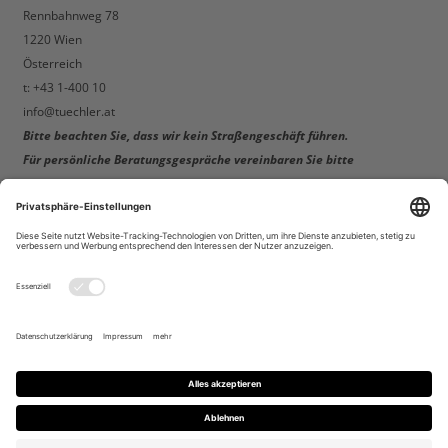
Rennbahnweg 78
1220 Wien
Österreich
t: +43 1-400 10
info@tuechler.at
Bitte beachten Sie, dass wir kein Straßengeschäft führen.
Für persönliche Beratungsgespräche vereinbaren Sie bitte
einen Termin!
Telefonverkauf & Online-Support:
Mo-Do: 8:00 – 12:00 + 13:00 – 17:00
Fr: 8:00 – 12:00 + 13:00 – 15:00
Lagerabholungen in Wien:
Mo-Do: 9:00 – 11:30 + 13:30 – 16:30
Fr: 9:00 – 11:30 + 13:30 – 14:30