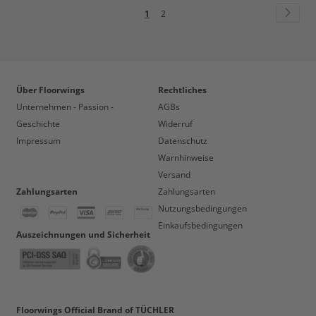
Seite
Seite
Weite
Sie
Seite
1
2
lesen
gerade
die
Seite
Über Floorwings
Rechtliches
Unternehmen - Passion -
AGBs
Geschichte
Widerruf
Impressum
Datenschutz
Warnhinweise
Versand
Zahlungsarten
Zahlungsarten
Nutzungsbedingungen
Einkaufsbedingungen
Auszeichnungen und Sicherheit
Floorwings Official Brand of TÜCHLER