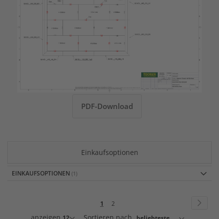
PDF-Download
Einkaufsoptionen
EINKAUFSOPTIONEN
Seite
Seite
Weite
Sie
Seite
1
2
lesen
anzeigen
Sortieren nach