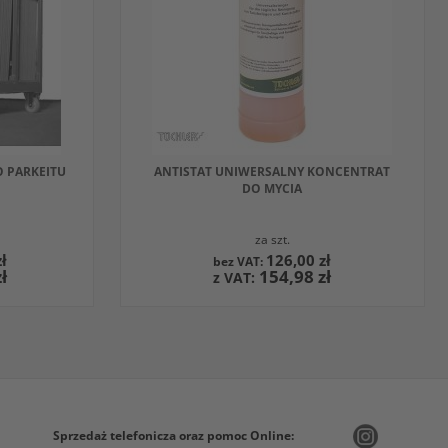
INNYM
PRODUKTEM
 PARKEITU
ANTISTAT UNIWERSALNY KONCENTRAT
DO MYCIA
za szt.
ł
126,00 zł
ł
154,98 zł
DODAJ DO KOSZYKA
W
OBSERWOWANYCH
PORÓWNAJ
Z
Sprzedaż telefonicza oraz pomoc Online:
INNYM