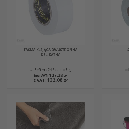
TAŚMA KLEJĄCA DWUSTRONNA
DELIKATNA
za PKG mit 24 Stk. pro Pkg
od
107,38 zł
132,08 zł
DODAJ DO KOSZYKA
DODAJ D
W
W
OBSERWOWANYCH
PORÓWNAJ
OBSE
PORÓ
Z
Z