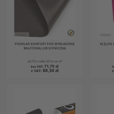
INNYM
INNY
PRODUKTEM
PROD
PODKŁAD KOMFORT POD WYKŁADZINĘ
KLEJ DO
BALETOWĄ LUB SCENICZNĄ
od 10 x rolka 20 m za m²
71,79 zł
88,30 zł
DODAJ DO KOSZYKA
DODAJ D
W
W
OBSERWOWANYCH
PORÓWNAJ
OBSE
PORÓ
Z
Z