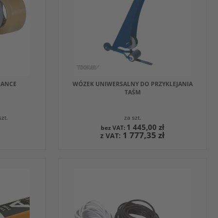
DANCE
WÓZEK UNIWERSALNY DO PRZYKLEJANIA
TAŚM
szt.
za szt.
1 445,00 zł
1 777,35 zł
DODAJ DO KOSZYKA
W
OBSERWOWANYCH
PORÓWNAJ
Z