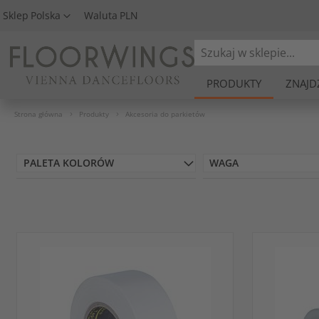
Sklep
Polska
Waluta
PLN
Search
PRODUKTY
ZNAJD
Strona główna
Produkty
Akcesoria do parkietów
PALETA KOLORÓW
WAGA