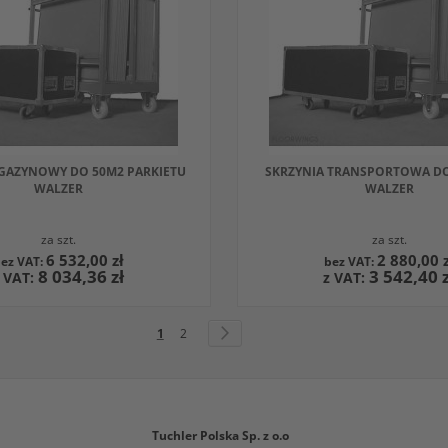
M
INNYM
UKTEM
PRODUKTEM
WY DO 50M2 PARKIETU
SKRZYNIA TRANSPORTOWA DO
WALZER
WALZER
za szt.
za szt.
6 532,00 zł
2 880,00 z
8 034,36 zł
3 542,40 z
O KOSZYKA
DODAJ DO KOSZYKA
Strona
Aktualnie czytasz stronę
Strona
Strona
Następne
1
2
W
RWOWANYCH
WNAJ
OBSERWOWANYCH
PORÓWNAJ
Z
Tuchler Polska Sp. z o.o
M
INNYM