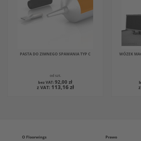
INNYM
INNY
PRODUKTEM
PROD
PASTA DO ZIMNEGO SPAWANIA TYP C
WÓZEK MAGAZYNO
od szt.
92,00 zł
113,16 zł
DODAJ DO KOSZYKA
DODAJ D
W
W
OBSERWOWANYCH
PORÓWNAJ
OBSE
PORÓ
Z
Z
O Floorwings
Prawo
INNYM
INNY