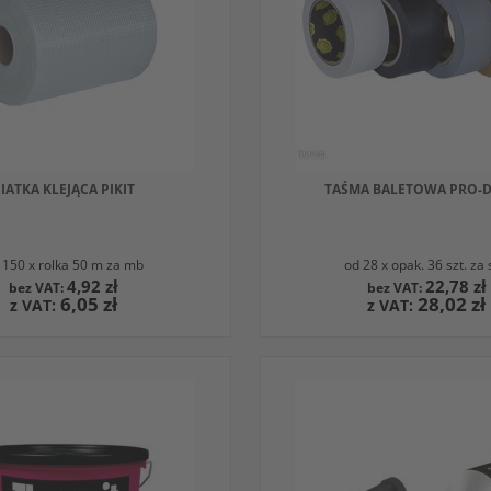
SIATKA KLEJĄCA PIKIT
TAŚMA BALETOWA PRO-
 150 x rolka 50 m za mb
od 28 x opak. 36 szt. za 
4,92 zł
22,78 zł
6,05 zł
28,02 zł
O KOSZYKA
DODAJ DO KOSZYKA
W
RWOWANYCH
WNAJ
OBSERWOWANYCH
PORÓWNAJ
Z