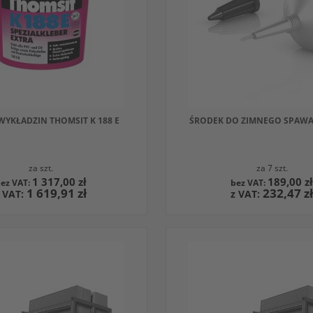
M
INNYM
UKTEM
PRODUKTEM
 WYKŁADZIN THOMSIT K 188 E
ŚRODEK DO ZIMNEGO SPAWA
za szt.
za 7 szt.
1 317,00 zł
189,00 z
1 619,91 zł
232,47 z
O KOSZYKA
DODAJ DO KOSZYKA
W
RWOWANYCH
WNAJ
OBSERWOWANYCH
PORÓWNAJ
Z