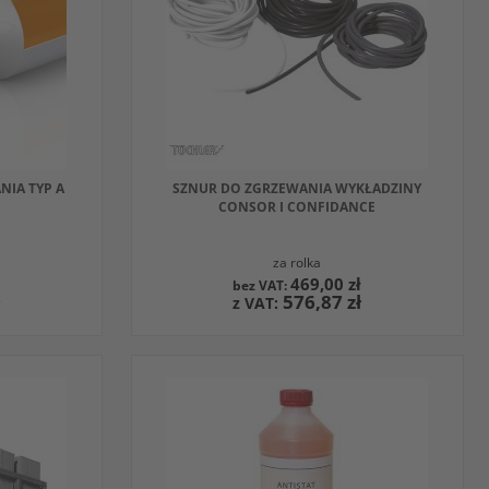
INNYM
PRODUKTEM
NIA TYP A
SZNUR DO ZGRZEWANIA WYKŁADZINY
CONSOR I CONFIDANCE
za rolka
ł
469,00 zł
ł
576,87 zł
DODAJ DO KOSZYKA
W
OBSERWOWANYCH
PORÓWNAJ
Z