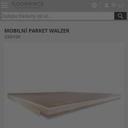
SE
MOBILNÍ PARKET WALZER
2300100
Přeskočit
na
konec
galerie
s
obrázky