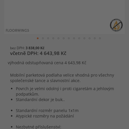
Přeskočit
3 838,00 Kč
na
4 643,98 Kč
začátek
galerie
výhodná odstupňovaná cena
4 643,98 Kč
s
obrázky
Mobilní parketová podlaha velice vhodná pro všechny
společenské tance a slavnostní akce.
Povrch je velmi odolný i proti cigaretám a jehlovým
podpatkům.
Standardní dekor je buk..
Standardní rozměr panelu 1x1m
Atypické rozměry na požádání
Nezbytné příslušenství: