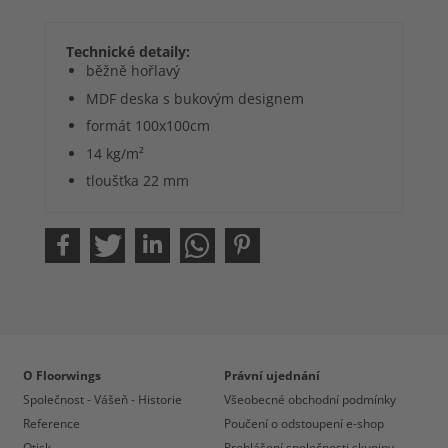
Technické detaily:
běžně hořlavý
MDF deska s bukovým designem
formát 100x100cm
14 kg/m²
tloušťka 22 mm
O Floorwings
Právní ujednání
Společnost - Vášeň - Historie
Všeobecné obchodní podmínky
Reference
Poučení o odstoupení e-shop
Otisk
Prohlášení společnosti skupiny