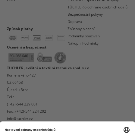
TÜCHLER o ochraně osobních údajů
Bezpečnostní pokyny
Doprava
Způsob platby
Způsoby placení
Podmínky používání
Nákupní Podmínky
Ocenění a bezpečnost
TUCHLER jevištní a textilní technika spol. s r.o.
Komenského 427
CZ 66453
Újezd u Brna
Tel.:
(+42)-544 229 001
Fax.: (+42)-544 224 202
info@tuchler.cz
Upozorňujeme, že nevedeme kamennou prodejdu se showroomem.
Osobní poradenství poskytneme rádi po předchozí dohodě termínu.