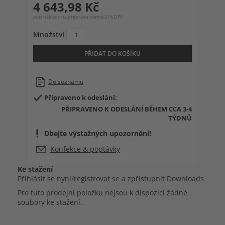
4 643,98 Kč
plus náklady na přepravu včetně 21% DPH
Množství
PŘIDAT DO KOŠÍKU
Do seznamu
Připraveno k odeslání:
PŘIPRAVENO K ODESLÁNÍ BĚHEM CCA 3-4
TÝDNŮ
Dbejte výstažných upozornění!
Konfekce & poptávky
Ke stažení
Přihlásit se nyní/registrovat se a zpřístupnit Downloads
Pro tuto prodejní položku nejsou k dispozici žádné
soubory ke stažení.