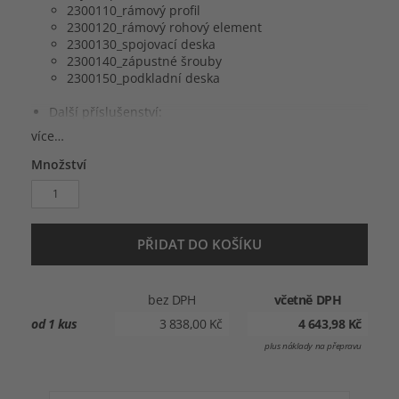
2300110_rámový profil
2300120_rámový rohový element
2300130_spojovací deska
2300140_zápustné šrouby
2300150_podkladní deska
Další příslušenství:
2300160_skladovací vozík
více…
2300170_přepravní kufr
Množství
PŘIDAT DO KOŠÍKU
bez DPH
včetně DPH
od 1 kus
3 838,00 Kč
4 643,98 Kč
plus náklady na přepravu