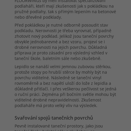
FLOORWINGS by měli instalovat specializovaní
podlaháři, kteří mají zkušenosti jak s pokládkou na
pružné podlahy, tak s přímým lepením na betonové
nebo dřevěné podklady.
Před pokládkou je nutné odborně posoudit stav
podkladu. Nerovnosti je třeba vyrovnat, případně
zhotovit nový podklad. Jelikož jsou taneční povrchy
obvykle jednobarevné a bez vzoru, projeví se i
drobné nerovnosti na jejich povrchu. Důkladná
příprava je proto zásadní pro výsledný vzhled v
taneční škole, baletním sále nebo zkušebně.
Lepidlo se nanáší velmi jemnou zubovou stěrkou,
protože stopy po hrubší stěrce by mohly být na
povrchu viditelné. Následně se taneční vinyl
rovnoměrně a bez napětí uloží do lože z lepidla a
důkladně přitlačí. I přes veškerou pečlivost se jedná
o ruční práci. Zejména při bočním světle mohou být
viditelné drobné nepravidelnosti. Zkušenost
podlaháře má proto velký vliv na výsledek.
Svařování spojů tanečních povrchů
Pevně instalované taneční prostory, jako jsou