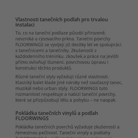
Vlastnosti tanečních podlah pro trvalou
instalaci
To, co na taneční podlaze působí přirozeně,
nevzniká u rýsovacího prkna. Taneční povrchy
FLOORWINGS se vyvíjejí již desítky let ve spolupráci
s tanečnicemi a tanečníky. Zkušenosti z
každodenního tréninku, zkoušek a práce na jevišti
přímo ovlivňují tlumení, povrchovou úpravu i
konstrukci těchto produktů.
Různé taneční styly vyžadují různé vlastnosti.
Klasický balet klade jiné nároky než současný tanec,
muzikál nebo urban styly. FLOORWINGS tuto
rozmanitost respektuje a nabízí taneční povrchy,
které se přizpůsobují tělu a pohybu – ne naopak.
Pokládka tanečních vinylů a podlah
FLOORWINGS
Pokládka tanečních povrchů vyžaduje zkušenosti a
řemeslnou pečlivost. Taneční vinyly a podlahy