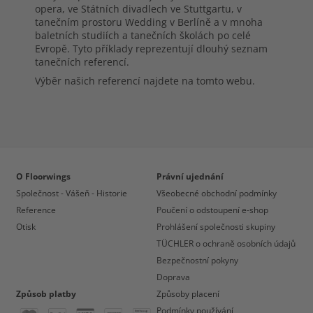
opera, ve Státních divadlech ve Stuttgartu, v
tanečním prostoru Wedding v Berlíně a v mnoha
baletních studiích a tanečních školách po celé
Evropě. Tyto příklady reprezentují dlouhý seznam
tanečních referencí.
Výběr našich referencí najdete na tomto webu.
O Floorwings
Právní ujednání
Společnost - Vášeň - Historie
Všeobecné obchodní podmínky
Reference
Poučení o odstoupení e-shop
Otisk
Prohlášení společnosti skupiny
TÜCHLER o ochraně osobních údajů
Bezpečnostní pokyny
Doprava
Způsob platby
Způsoby placení
Podmínky používání