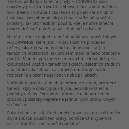
Taneční podlahy a taneční vinyly FLOORWINGS jsou
navrženy pro různá využití v oblasti tance – od tanečních
škol, baletních studií a zkušeben až po jeviště a mobilní
instalace. Jsou vhodné jak pro trvale zařízené taneční
prostory, tak pro flexibilní použití, kde je nutné taneční
povrch dočasně položit a následně opět odstranit.
Na této stránce najdete taneční podlahy a taneční vinyly
FLOORWINGS, které jsou – v závislosti na provedení –
určeny jak pro trvalou pokládku a lepení ve stálých
tanečních prostorách, tak pro semimobilní nebo přenosné
použití. Mnoho typů tanečních povrchů je ideálních pro
dlouhodobé využití v tanečních školách, baletních studiích
a baletních zkušebnách a zároveň umožňuje rychlé
rozložení a složení na jevištích nebo při akcích.
V přehledu produktů najdete informace o tom, pro které
taneční styly a oblasti použití jsou jednotlivé taneční
podlahy určeny. Podrobné informace o doporučeném
způsobu pokládky najdete na jednotlivých produktových
stránkách.
Pokud si nejste jisti, který taneční povrch je pro váš taneční
styl a způsob použití ten pravý, pomůže vám výběrová
sekce „Najdi si svou taneční podlahu“.