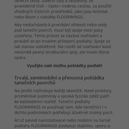
taneční školy, baletní sály a zkušebny, se
pravidelně čistí – často i mokrou cestou, za použití
vhodných čistících prostředků, jako jsou Antistat
nebo Bison z nabídky FLOORWINGS.
Aby nedocházelo k pronikání vlhkosti nebo vody
pod taneční povrch, musí být spoje mezi pásy
uzavřeny. Tento proces se nazývá svařování a
provádí se po trvalém přilepení podlahy. Spoje se
tak stanou vodotěsné. Na rozdíl od svařování kovů
nevzniká pevný strukturální spoj, ale trvale těsná
spára.
Využijte naši službu pokládky podlah!
Trvalá, semimobilní a přenosná pokládka
tanečních povrchů
Na jevišti rozhoduje každý okamžik. Nové prostory,
proměnlivé podmínky a vysoká fyzická zátěž patří
ke každodenní realitě. Taneční podlahy
FLOORWINGS se používají tam, kde tanečníci i v
těchto podmínkách potřebují důvěrně známý pocit.
Ať už pevně nainstalované nebo mobilní na turné:
podlahy FLOORWINGS poskytují stabilitu, oporu a