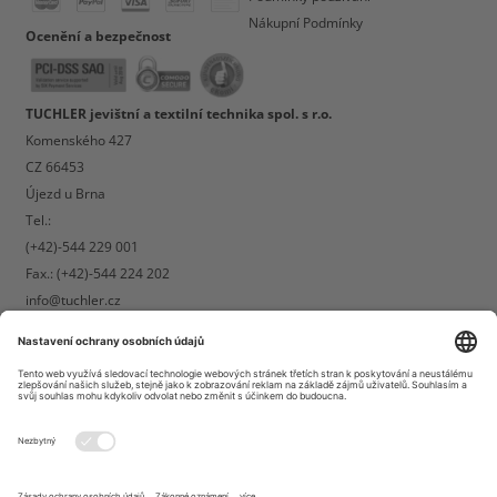
Nákupní Podmínky
Ocenění a bezpečnost
TUCHLER jevištní a textilní technika spol. s r.o.
Komenského 427
CZ 66453
Újezd u Brna
Tel.:
(+42)-544 229 001
Fax.: (+42)-544 224 202
info@tuchler.cz
Upozorňujeme, že nevedeme kamennou prodejdu se showroomem.
Osobní poradenství poskytneme rádi po předchozí dohodě termínu.
Telefonní prodej a podpora online:
Po-Čt: 8:00 - 12:00, + 1:00 - 17:00 - 17:00
Pá: 8:00 - 12:00, + 1:00, 3:00 - 3:00