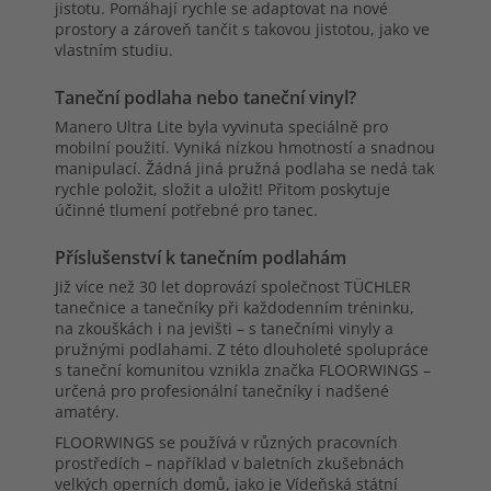
jistotu. Pomáhají rychle se adaptovat na nové
prostory a zároveň tančit s takovou jistotou, jako ve
vlastním studiu.
Taneční podlaha nebo taneční vinyl?
Manero Ultra Lite byla vyvinuta speciálně pro
mobilní použití. Vyniká nízkou hmotností a snadnou
manipulací. Žádná jiná pružná podlaha se nedá tak
rychle položit, složit a uložit! Přitom poskytuje
účinné tlumení potřebné pro tanec.
Příslušenství k tanečním podlahám
Již více než 30 let doprovází společnost TÜCHLER
tanečnice a tanečníky při každodenním tréninku,
na zkouškách i na jevišti – s tanečními vinyly a
pružnými podlahami. Z této dlouholeté spolupráce
s taneční komunitou vznikla značka FLOORWINGS –
určená pro profesionální tanečníky i nadšené
amatéry.
FLOORWINGS se používá v různých pracovních
prostředích – například v baletních zkušebnách
velkých operních domů, jako je Vídeňská státní