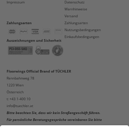
Impressum
Datenschutz
Warnhinweise
Versand
Zahlungsarten
Zahlungsarten
Nutzungsbedingungen
Einkaufsbedingungen
Auszeichnungen und Sicherheit
Floorwings Official Brand of TÜCHLER
Rennbahnweg 78
1220 Wien
Österreich
t: +43 1-400 10
info@tuechler.at
Bitte beachten Sie, dass wir kein Straßengeschäft führen.
Für persönliche Beratungsgespräche vereinbaren Sie bitte
einen Termin!