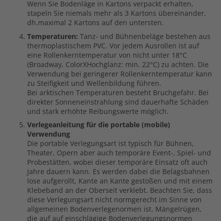
Wenn Sie Bodenläge in Kartons verpackt erhalten,
stapeln Sie niemals mehr als 3 Kartons übereinander,
dh.maximal 2 Kartons auf den untersten.
Temperaturen:
Tanz- und Bühnenbeläge bestehen aus
thermoplastischem PVC. Vor jedem Ausrollen ist auf
eine Rollenkerntemperatur von nicht unter 18°C
(Broadway, ColorXHochglanz: min. 22°C) zu achten. Die
Verwendung bei geringerer Rollenkerntemperatur kann
zu Steifigkeit und Wellenbildung führen.
Bei arktischen Temperaturen besteht Bruchgefahr. Bei
direkter Sonneneinstrahlung sind dauerhafte Schäden
und stark erhöhte Reibungswerte möglich.
Verlegeanleitung für die portable (mobile)
Verwendung
Die portable Verlegungsart ist typisch für Bühnen,
Theater, Opern aber auch temporäre Event-, Spiel- und
Probestätten, wobei dieser temporäre Einsatz oft auch
Jahre dauern kann. Es werden dabei die Belagsbahnen
lose aufgerollt, Kante an Kante gestoßen und mit einem
Klebeband an der Oberseit verklebt. Beachten Sie, dass
diese Verlegungsart nicht normgerecht im Sinne von
allgemeinen Bodenverlegenormen ist. Mängelrügen,
die auf auf einschlägige Bodenverlegungsnormen