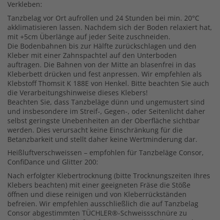
Verkleben:
Tanzbelag vor Ort aufrollen und 24 Stunden bei min. 20°C
akklimatisieren lassen. Nachdem sich der Boden relaxiert hat,
mit +5cm Überlänge auf jeder Seite zuschneiden.
Die Bodenbahnen bis zur Hälfte zurückschlagen und den
Kleber mit einer Zahnspachtel auf den Unterboden
auftragen. Die Bahnen von der Mitte an blasenfrei in das
Kleberbett drücken und fest anpressen. Wir empfehlen als
Klebstoff Thomsit K 188E von Henkel. Bitte beachten Sie auch
die Verarbeitungshinweise dieses Klebers!
Beachten Sie, dass Tanzbeläge dünn und ungemustert sind
und insbesondere im Streif-, Gegen-, oder Seitenlicht daher
selbst geringste Unebenheiten an der Oberfläche sichtbar
werden. Dies verursacht keine Einschränkung für die
Betanzbarkeit und stellt daher keine Wertminderung dar.
Heißluftverschweissen – empfohlen für Tanzbeläge Consor,
ConfiDance und Glitter 200:
Nach erfolgter Klebertrocknung (bitte Trocknungszeiten Ihres
Klebers beachten) mit einer geeigneten Fräse die Stöße
öffnen und diese reinigen und von Kleberrückständen
befreien. Wir empfehlen ausschließlich die auf Tanzbelag
Consor abgestimmten TÜCHLER®-Schweissschnüre zu