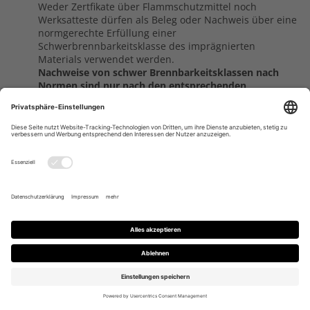
Weder Zertfikate über Flammschutzmittel noch
Werksatteste dürfen als Beleg oder Nachweis über eine
normgerechte Erfüllung einer
Schwerbrennbarkeitsklasse des imprägnierten
Materials verwendet werden.
Nachweise von schwer Brennbarkeitsklassen nach
Normen sind nur nach den entsprechenden
Brandlabortests des mit ECOGARD imprägnierten
Materials von akkreditierten Prüfinstituten gegen
Kostenersatz erhältlich.
Das Risiko des Erreichens der
geforderten Brandklassen trägt der Käufer.
Feuerzeugtest
Der Feuerzeugtest darf aus Gründen der persönlichen
Sicherheit ausschließlich von eingewiesenen
Personen über unbrennbaren Oberflächen in gut
gelüfteten Räumen und ausschließlich an abgetrennten
Materialmustern von cirka 10 x 20cm Seitenlänge
durchgeführt werden. Beachten Sie, dass der
Feuerzeugtest keinerlei Rückschlüsse über das
Bestehen einer normgerechten Prüfung zulässt!
Achtung nach Wässerung, Wäsche oder