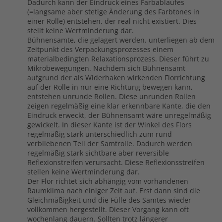
Dadurch kann der Eindruck eines Farbablaufes
(=langsame aber stetige Änderung des Farbtones in
einer Rolle) entstehen, der real nicht existiert. Dies
stellt keine Wertminderung dar.
Bühnensamte, die gelagert werden. unterliegen ab dem
Zeitpunkt des Verpackungsprozesses einem
materialbedingten Relaxationsprozess. Dieser führt zu
Mikrobewegungen. Nachdem sich Bühnensamt
aufgrund der als Widerhaken wirkenden Florrichtung
auf der Rolle in nur eine Richtung bewegen kann,
entstehen unrunde Rollen. Diese unrunden Rollen
zeigen regelmäßig eine klar erkennbare Kante, die den
Eindruck erweckt, der Bühnensamt wäre unregelmäßig
gewickelt. In dieser Kante ist der Winkel des Flors
regelmäßig stark unterschiedlich zum rund
verbliebenen Teil der Samtrolle. Dadurch werden
regelmäßig stark sichtbare aber reversible
Reflexionstreifen verursacht. Diese Reflexionsstreifen
stellen keine Wertminderung dar.
Der Flor richtet sich abhängig vom vorhandenen
Raumklima nach einiger Zeit auf. Erst dann sind die
Gleichmäßigkeit und die Fülle des Samtes wieder
vollkommen hergestellt. Dieser Vorgang kann oft
wochenlang dauern. Sollten trotz längerer