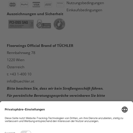
Nutzungsbedingungen
Einkaufsbedingungen
Auszeichnungen und Sicherheit
Floorwings Official Brand of TÜCHLER
Rennbahnweg 78
1220 Wien
Österreich
t: +43 1-400 10
info@tuechler.at
Bitte beachten Sie, dass wir kein Straßengeschäft führen.
Für persönliche Beratungsgespräche vereinbaren Sie bitte
einen Termin!
Telefonverkauf & Online-Support:
Mo-Do: 8:00 – 12:00 + 13:00 – 17:00