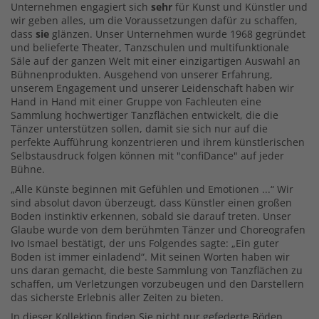
Unternehmen engagiert sich
sehr
für Kunst und Künstler und
wir geben alles, um die Voraussetzungen dafür zu schaffen,
dass
sie
glänzen. Unser Unternehmen wurde 1968 gegründet
und belieferte Theater, Tanzschulen und multifunktionale
Säle auf der ganzen Welt mit einer einzigartigen Auswahl an
Bühnenprodukten. Ausgehend von unserer Erfahrung,
unserem Engagement und unserer Leidenschaft haben wir
Hand in Hand mit einer Gruppe von Fachleuten eine
Sammlung hochwertiger Tanzflächen entwickelt, die die
Tänzer unterstützen sollen, damit sie sich nur auf die
perfekte Aufführung konzentrieren und ihrem künstlerischen
Selbstausdruck folgen können mit "confiDance" auf jeder
Bühne.
„Alle Künste beginnen mit Gefühlen und Emotionen ...“ Wir
sind absolut davon überzeugt, dass Künstler einen großen
Boden instinktiv erkennen, sobald sie darauf treten. Unser
Glaube wurde von dem berühmten Tänzer und Choreografen
Ivo Ismael bestätigt, der uns Folgendes sagte: „Ein guter
Boden ist immer einladend“. Mit seinen Worten haben wir
uns daran gemacht, die beste Sammlung von Tanzflächen zu
schaffen, um Verletzungen vorzubeugen und den Darstellern
das sicherste Erlebnis aller Zeiten zu bieten.
In dieser Kollektion finden Sie nicht nur gefederte Böden,