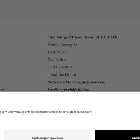
Floorwings Official Brand of TÜCHLER
Rennbahnweg 78
1220 Wien
Österreich
t: +43 1-400 10
info@tuechler.at
Bitte beachten Sie, dass wir kein
en
Straßengeschäft führen.
en
Für persönliche Beratungsgespräche
vereinbaren Sie bitte einen Termin!