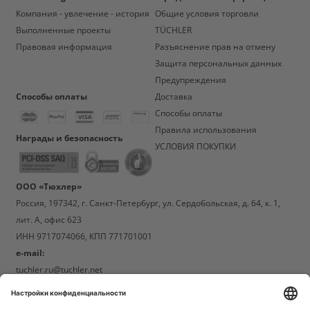
Компания - увлечение - история
Общие условия торговли
Выполненные проекты
TÜCHLER
Правовая информация
Разъяснение прав на отмену
Защита персональных данных
Предупреждения
Способы оплаты
Доставка
Способы оплаты
Правила использования
Награды и безопасность
УСЛОВИЯ ПОКУПКИ
ООО «Тюхлер»
Россия, 197342, г. Санкт-Петербург, ул. Сердобольская, д. 64, к. 1,
лит. А, офис 623
ИНН 9717074066, КПП 771701001
e-mail:
tuchler.ru@tuchler.net
Телефон: