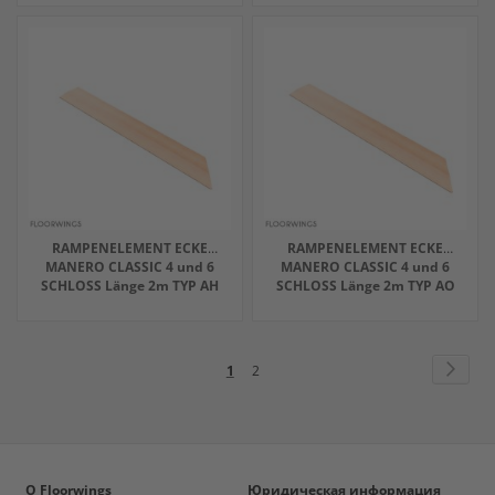
RAMPENELEMENT ECKE
RAMPENELEMENT ECKE
MANERO CLASSIC 4 und 6
MANERO CLASSIC 4 und 6
SCHLOSS Länge 2m TYP AH
SCHLOSS Länge 2m TYP AO
Страница
Стра
След
You're
Страница
1
2
currently
reading
page
O Floorwings
Юридическая информация