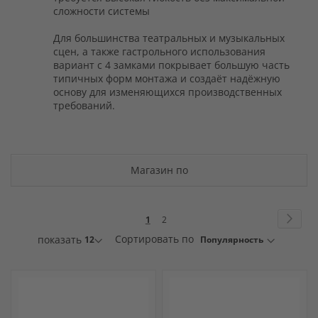
сложности системы
Для большинства театральных и музыкальных
сцен, а также гастрольного использования
вариант с 4 замками покрывает большую часть
типичных форм монтажа и создаёт надёжную
основу для изменяющихся производственных
требований.
Магазин по
Страница
Стра
След
You're
Страница
1
2
currently
показать
Сортировать по
reading
page