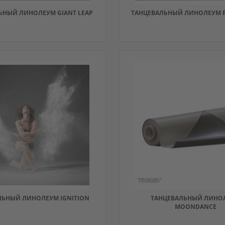
ЬНЫЙ ЛИНОЛЕУМ GIANT LEAP
ТАНЦЕВАЛЬНЫЙ ЛИНОЛЕУМ RI
ВИТЬ
ДОБАВИТЬ
ВИТЬ
В
ДОБАВИТЬ
АННОЕ
ИЗБРАННОЕ
В
НЕНИЕ
СРАВНЕНИЕ
ЛЬНЫЙ ЛИНОЛЕУМ IGNITION
ТАНЦЕВАЛЬНЫЙ ЛИНО
MOONDANCE