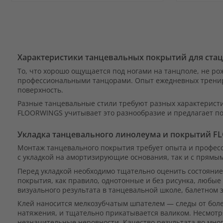
ДОБАВИТЬ
ДОБА
В
ДОБАВИТЬ
В
ДОБА
ИЗБРАННОЕ
В
ИЗБР
В
Характеристики танцевальных покрытий для ста
СРАВНЕНИЕ
СРАВ
То, что хорошо ощущается под ногами на танцполе, не р
профессиональными танцорами. Опыт ежедневных трениро
поверхность.
Разные танцевальные стили требуют разных характеристи
FLOORWINGS учитывает это разнообразие и предлагает по
Укладка танцевального линолеума и покрытий 
Монтаж танцевального покрытия требует опыта и профе
с укладкой на амортизирующие основания, так и с прямы
Перед укладкой необходимо тщательно оценить состояние
покрытия, как правило, однотонные и без рисунка, любы
визуального результата в танцевальной школе, балетном
Клей наносится мелкозубчатым шпателем — следы от боле
натяжения, и тщательно прикатывается валиком. Несмотр
незначительные неровности. Качество результата во мног