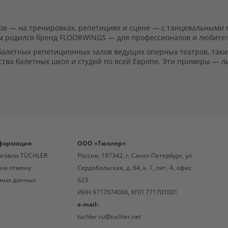
ров — на тренировках, репетициях и сцене — с танцевальным
ем родился бренд FLOORWINGS — для профессионалов и любител
алетных репетиционных залов ведущих оперных театров, таких 
ства балетных школ и студий по всей Европе. Эти примеры — 
формация
ООО «Тюхлер»
рговли TÜCHLER
Россия, 197342, г. Санкт-Петербург, ул.
 на отмену
Сердобольская, д. 64, к. 1, лит. А, офис
ных данных
623
ИНН 9717074066, КПП 771701001
e-mail:
tuchler.ru@tuchler.net