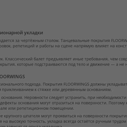
ВИТЬ
ДОБАВИТЬ
ВИТЬ
В
ДОБАВИТЬ
АННОЕ
ИЗБРАННОЕ
В
ционарной укладки
НЕНИЕ
СРАВНЕНИЕ
ождается за чертёжным столом. Танцевальные покрытия FLOOR
вок, репетиций и работы на сцене напрямую влияет на конст
к. Классический балет предъявляет иные требования, чем со
крытия, которые подстраиваются под тело и движение — а не 
FLOORWINGS
ссионального подхода. Покрытия FLOORWINGS должны укладыва
м приклеиванием к стяжке или деревянным основаниям.
 основания. Неровности следует устранить, при необходимости
е дефекты основания могут отразиться на поверхности. Поэтом
 зале или репетиционном помещении.
е крупного шпателя могут проявиться на поверхности покрыти
я на высокую точность, укладка всегда остаётся ручным трудо
ом зависит от опыта укладчика.