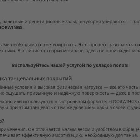
, балетные и репетиционные залы, регулярно убираются — час
OORWINGS
.
сами необходимо герметизировать. Этот процесс называется
с
стыки. В отличие от сварки металлов, здесь не происходит ме
Воспользуйтесь нашей услугой по укладке полов!
дка танцевальных покрытий
енные условия и высокая физическая нагрузка — всё это част
но ощущать привычную и надёжную поверхность — даже в пос
нарно или используются в гастрольном формате: FLOORWINGS о
 и при этом танцевать с тем же доверием, как и в своей студи
р?
о применения. Он отличается малым весом и удобством в обращ
еспечивает эффективную амортизацию, необходимую для танца.