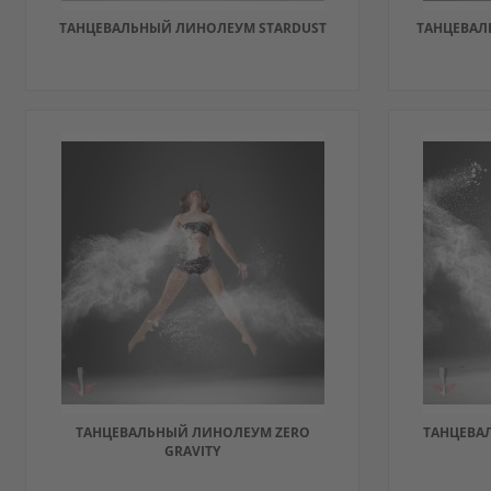
ТАНЦЕВАЛЬНЫЙ ЛИНОЛЕУМ STARDUST
ТАНЦЕВАЛ
ДОБАВИТЬ
ДОБА
В
ДОБАВИТЬ
В
ДОБА
ИЗБРАННОЕ
В
ИЗБР
В
СРАВНЕНИЕ
СРАВ
ТАНЦЕВАЛЬНЫЙ ЛИНОЛЕУМ ZERO
ТАНЦЕВА
GRAVITY