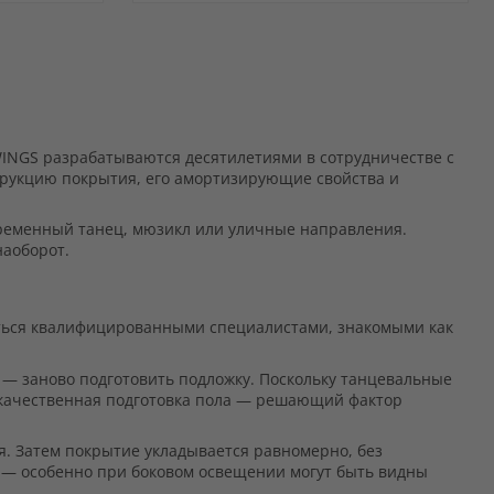
ДОБАВИТЬ
В
ДОБАВИТЬ
ИЗБРАННОЕ
В
СРАВНЕНИЕ
WINGS разрабатываются десятилетиями в сотрудничестве с
рукцию покрытия, его амортизирующие свойства и
временный танец, мюзикл или уличные направления.
наоборот.
ться квалифицированными специалистами, знакомыми как
 — заново подготовить подложку. Поскольку танцевальные
у качественная подготовка пола — решающий фактор
я. Затем покрытие укладывается равномерно, без
м — особенно при боковом освещении могут быть видны