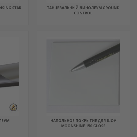
SING STAR
ТАНЦЕВАЛЬНЫЙ ЛИНОЛЕУМ GROUND
CONTROL
ДОБАВИТЬ
В
ДОБАВИТЬ
ИЗБРАННОЕ
В
СРАВНЕНИЕ
ЛЕУМ
НАПОЛЬНОЕ ПОКРЫТИЕ ДЛЯ ШОУ
MOONSHINE 150 GLOSS