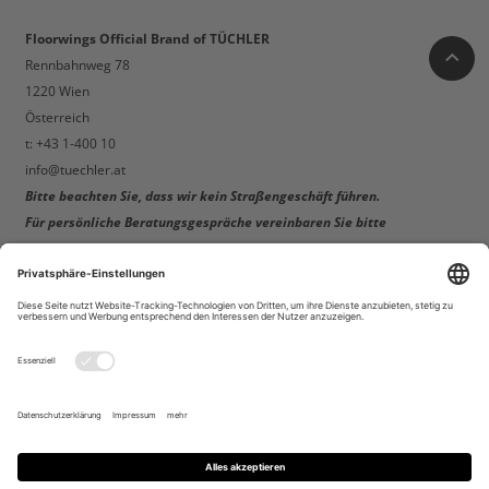
Floorwings Official Brand of TÜCHLER
Rennbahnweg 78
1220 Wien
Österreich
t: +43 1-400 10
info@tuechler.at
Bitte beachten Sie, dass wir kein Straßengeschäft führen.
Für persönliche Beratungsgespräche vereinbaren Sie bitte
einen Termin!
Telefonverkauf & Online-Support:
Mo-Do: 8:00 – 12:00 + 13:00 – 17:00
Fr: 8:00 – 12:00 + 13:00 – 15:00
Lagerabholungen in Wien:
Mo-Do: 9:00 – 11:30 + 13:30 – 16:30