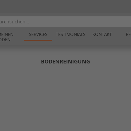
DEINEN
SERVICES
TESTIMONIALS
KONTAKT
RE
ODEN
BODENREINIGUNG