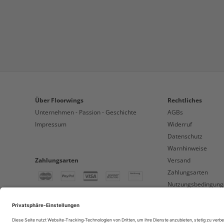
Über Floorwings
Rechtliches
Unternehmen - Passion - Geschichte
AGBs
Impressum
Widerruf
Datenschutz
Warnhinweise
Zahlungsarten
Versand
Zahlungsarten
Nutzungsbedingung
Auszeichnungen und Sicherheit
Einkaufsbedingung