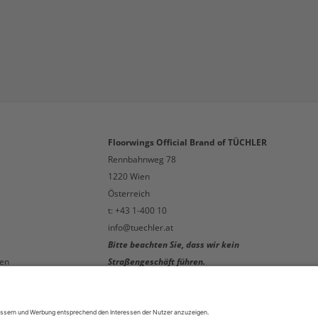
Floorwings Official Brand of TÜCHLER
Rennbahnweg 78
1220 Wien
Österreich
t: +43 1-400 10
info@tuechler.at
Bitte beachten Sie, dass wir kein
en
Straßengeschäft führen.
en
Für persönliche Beratungsgespräche
vereinbaren Sie bitte einen Termin!