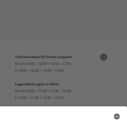
Telefonverkauf & Online-Support:
Mo-Do: 8:00 – 12:00 + 13:00 – 17:00
Fr: 8:00 – 12:00 + 13:00 – 15:00
Lagerabholungen in Wien:
Mo-Do: 9:00 – 11:30 + 13:30 – 16:30
Fr: 9:00 – 11:30 + 13:30 – 14:30