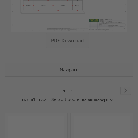
PDF-Download
Navigace
Stránka
Strán
Násle
Právě
Stránka
1
2
si
označit
Seřadit podle
prohlížíte
stránku