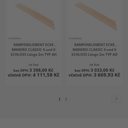
RAMPENELEMENT ECKE
RAMPENELEMENT ECKE
MANERO CLASSIC 4 und 6
MANERO CLASSIC 4 und 6
SCHLOSS Länge 2m TYP AH
SCHLOSS Länge 2m TYP AO
za kus
za kus
3 398,00 Kč
3 033,00 Kč
4 111,58 Kč
3 669,93 Kč
Stránka
Strán
Násle
Právě
Stránka
1
2
si
prohlížíte
stránku