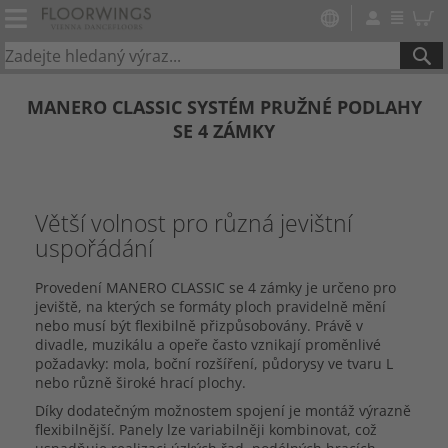
SE
MANERO CLASSIC SYSTÉM PRUŽNÉ PODLAHY
SE 4 ZÁMKY
Větší volnost pro různá jevištní
uspořádání
Provedení MANERO CLASSIC se 4 zámky je určeno pro
jeviště, na kterých se formáty ploch pravidelně mění
nebo musí být flexibilně přizpůsobovány. Právě v
divadle, muzikálu a opeře často vznikají proměnlivé
požadavky: mola, boční rozšíření, půdorysy ve tvaru L
nebo různě široké hrací plochy.
Díky dodatečným možnostem spojení je montáž výrazně
flexibilnější. Panely lze variabilněji kombinovat, což