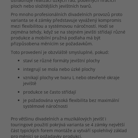
usnadňuje realizaci úzkých řad, podélných hracích
ploch nebo složitějších jevištních tvarů.
Pro mnoho profesionálních divadelních provozů proto
varianta se 4 zámky představuje vyvážený kompromis
mezi flexibilitou a systémovou náročností. Hodí se
zejména tehdy, když se na stejném jevišti střídají různé
produkce a mobilní pružná podlaha má být
přizpůsobena měnícím se požadavkům.
Toto provedení je obzvláště smysluplné, pokud:
staví se různé formáty jevištní plochy
integrují se mola nebo úzké plochy
vznikají plochy ve tvaru L nebo otevřené okraje
jeviště
produkce se často střídají
je požadována vysoká flexibilita bez maximální
systémové náročnosti
Pro většinu divadelních a muzikálových jevišť i
touringové použití pokrývá varianta se 4 zámky největší
část typických forem montáže a vytváří spolehlivý základ
pro měnící se požadavky produkcí.