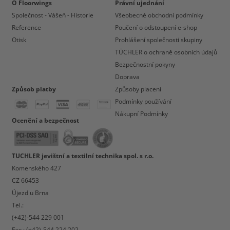
O Floorwings
Právní ujednání
Společnost - Vášeň - Historie
Všeobecné obchodní podmínky
Reference
Poučení o odstoupení e-shop
Otisk
Prohlášení společnosti skupiny
TÜCHLER o ochraně osobních údajů
Bezpečnostní pokyny
Doprava
Způsob platby
Způsoby placení
Podmínky používání
Nákupní Podmínky
Ocenění a bezpečnost
TUCHLER jevištní a textilní technika spol. s r.o.
Komenského 427
CZ 66453
Újezd u Brna
Tel.:
(+42)-544 229 001
Fax.: (+42)-544 224 202