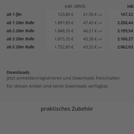
exkl. MWSt.
ink
Zeitgenössischer Tanz
-
-
-
-
ab 1 lfm
123,80 €
61,90 €
147,32
/ m²
Gesellschaftstanz
✔
-
-
-
ab 1 20m Rolle
1.897,85 €
47,45 €
2.258,44
/ m²
ab 2 20m Rolle
1.848,35 €
46,21 €
2.199,54
/ m²
Flamenco-Irish-Tap
-
-
-
-
ab 3 20m Rolle
1.815,35 €
45,38 €
2.160,27
/ m²
Hip Hop-Street-Modern
✔
✔
✔
✔
ab 5 20m Rolle
1.732,80 €
43,32 €
2.062,03
/ m²
Aerobic-Zumba-Piloxing
✔
✔
✔
-
max. Rating = ✔✔✔✔✔ | kein Haken = ungeeign
Downloads
Jetzt anmelden/registrieren und Downloads freischalten
Für diesen Artikel sind keine Downloads verfügbar.
praktisches Zubehör