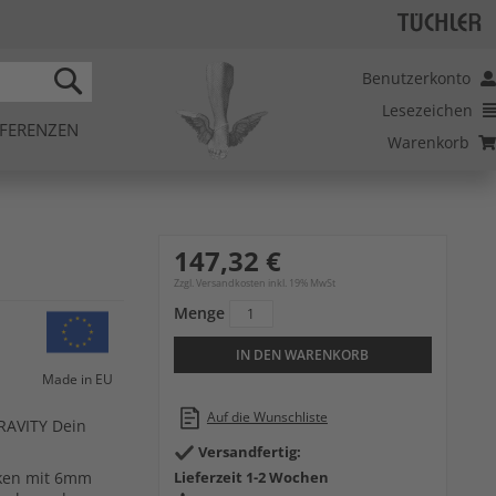
Benutzerkonto
Lesezeichen
SEARCH
FERENZEN
Warenkorb
147,32 €
Zzgl. Versandkosten inkl. 19% MwSt
Menge
IN DEN WARENKORB
Made in EU
Auf die Wunschliste
RAVITY Dein
Versandfertig:
cken mit 6mm
Lieferzeit 1-2 Wochen