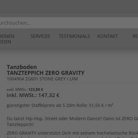
DEINEN
SERVICES
TESTIMONIALS
KONTAKT
RE
ODEN
Tanzboden
TANZTEPPICH ZERO GRAVITY
1004904 ZG601 STONE GREY / LFM
123,80 €
147,32 €
günstigster Staffelpreis
ab 5 20m Rolle: 51,55 € / m²
Du tanzt Hip-Hop, Street oder Modern-Dance? Dann ist ZERO G
Tanzteppich!
ZERO GRAVITY unterstützt Dich mit seinem hochelastische Rü