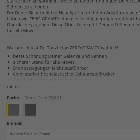
Stärke hoch zu springen, weich zu landen und dabei Deine Ge
Sehnen zu schonen.
Für Deine Sicherheit bei Hebefiguren und dem Ausführen von
haben wir ZERO GRAVITY eine gleichzeitig geprägte und hart-b
Oberfläche gegeben. Diese Oberfläche gibt Deinen Füßen eine
für alle Moves!
Warum solltest Du Tanzbelag ZERO GRAVITY wählen?
beste Schonung Deiner Gelenke und Sehnen
sicherer Stand für alle Moves
Drehbewegungen leicht ausführbar
6mm starker hochelastischer Schaumstoffrücken
Oberfläche geprägt und beschichtet
Besonders stabile Abmessungen durch Mineralfasereinsatz
mehr...
Seidenmatt geprägte Oberfläche, ideal für blendfreie Beleu
Farbe
legt sich rasch und perfekt flach aus
Stone Grey ZG601
für dauerhafte Verlegung und mobilen Gebrauch
der besten Boden für Hip-Hop, Modern Dance, Street Dance
Einheit
Tanzteppich ZERO GRAVITY - Eignung
Ballett
-
-
-
-