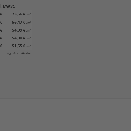
l. MWSt.
-
 €
73,66 €
/ m²
-
 €
56,47 €
/ m²
 €
54,99 €
/ m²
-
 €
54,00 €
/ m²
✔
 €
51,55 €
/ m²
zzgl. Versandkosten
-
et