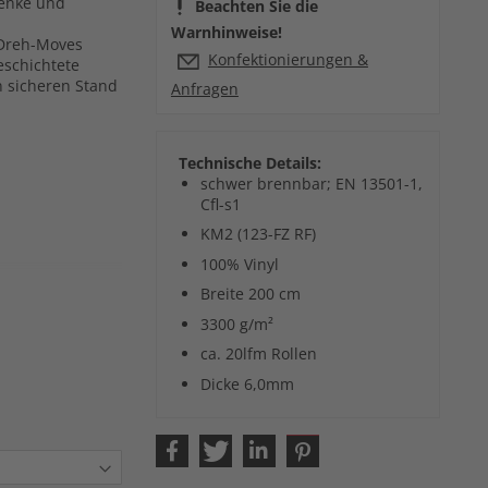
lenke und
Beachten Sie die
Warnhinweise!
 Dreh-Moves
Konfektionierungen &
eschichtete
n sicheren Stand
Anfragen
Technische Details:
schwer brennbar; EN 13501-1,
Cfl-s1
KM2 (123-FZ RF)
100% Vinyl
Breite 200 cm
chtung
3300 g/m²
ca. 20lfm Rollen
Dicke 6,0mm
-