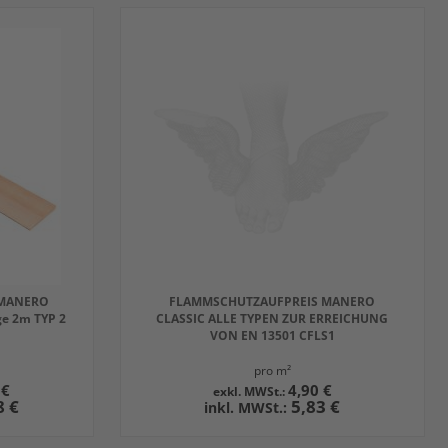
 MANERO
FLAMMSCHUTZAUFPREIS MANERO
ge 2m TYP 2
CLASSIC ALLE TYPEN ZUR ERREICHUNG
VON EN 13501 CFLS1
pro m²
 €
4,90 €
8 €
5,83 €
IN DEN WARENKORB