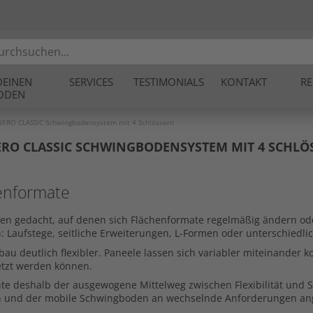
DEINEN
SERVICES
TESTIMONIALS
KONTAKT
RE
ODEN
ERO CLASSIC Schwingbodensystem mit 4 Schlössern
RO CLASSIC SCHWINGBODENSYSTEM MIT 4 SCHLÖ
nenformate
en gedacht, auf denen sich Flächenformate regelmäßig ändern ode
aufstege, seitliche Erweiterungen, L-Formen oder unterschiedlich
au deutlich flexibler. Paneele lassen sich variabler miteinander
tzt werden können.
iante deshalb der ausgewogene Mittelweg zwischen Flexibilität und
en und der mobile Schwingboden an wechselnde Anforderungen ang